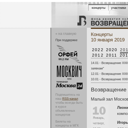
концерты
участники
Концерты
« на главную
10 января 2019
При поддержке
2022
2020
20
2012
2011
20
14.01 - Возвращение XXII
заявкам"
12.01 - Возвращение XXII
10.01 - Возвращение XXII
Возвращение 
Подпишитесь на
Малый зал Москов
наш
RSS-канал
чтобы всегда быть
в курсе
Леони
объявленных
компо
концертов
Январь,
Билеты на
Игорь
четверг,
концерты в МГК