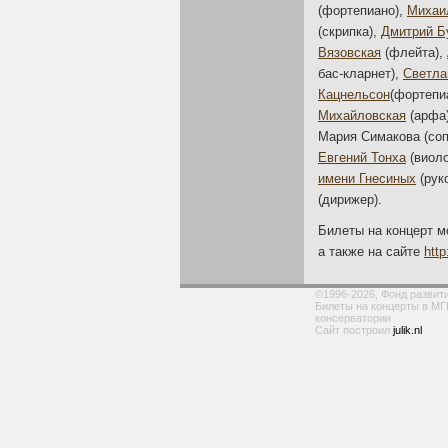
(фортепиано),
Михаи
(скрипка),
Дмитрий Б
Вязовская
(флейта),
бас-кларнет
),
Светла
Кацнельсон
(фортепи
Михайловская
(арфа
Мария Симакова (соп
Евгений Тонха
(виол
имени Гнесиных
(рук
(дирижер).
Билеты на концерт м
а также на сайте
htt
©1996-2026, Фонд развит
Билеты на концерты в МГ
консерватории
Сайт построил
julik.nl