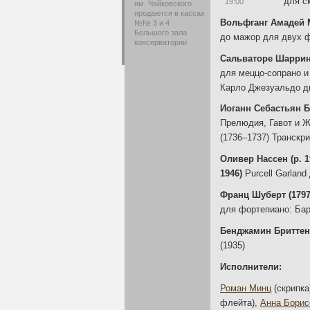
для с
19:00
им. Чайковского
продаются в кассах
Вольфганг Амадей М
№№ 3 и 4
Большого зала
до мажор для двух ф
консерватории
Сальваторе Шаррино
для
меццо-сопрано
и
Карло Джезуальдо д
Иоганн Себастьян Ба
Прелюдия, Гавот и Ж
(1736–1737) Транскр
Оливер Нассен (р. 1
1946)
Purcell Garland
Франц Шуберт (1797–
для фортепиано: Бар
Бенджамин Бриттен 
(1935)
Исполнители:
Роман Минц
(скрипка
флейта),
Анна Борис