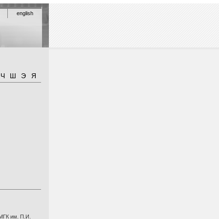
english
Ч
Ш
Э
Я
 МГК им. П.И.