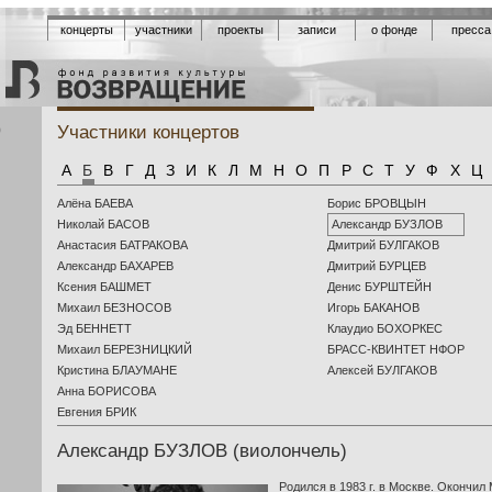
концерты
участники
проекты
записи
о фонде
пресса
Участники концертов
ю
А
Б
В
Г
Д
З
И
К
Л
М
Н
О
П
Р
С
Т
У
Ф
Х
Ц
Алёна БАЕВА
Борис БРОВЦЫН
Николай БАСОВ
Александр БУЗЛОВ
Анастасия БАТРАКОВА
Дмитрий БУЛГАКОВ
Александр БАХАРЕВ
Дмитрий БУРЦЕВ
Ксения БАШМЕТ
Денис БУРШТЕЙН
Михаил БЕЗНОСОВ
Игорь БАКАНОВ
Эд БЕННЕТТ
Клаудио БОХОРКЕС
Михаил БЕРЕЗНИЦКИЙ
БРАСС-КВИНТЕТ НФОР
Кристина БЛАУМАНЕ
Aлексей БУЛГАКОВ
Анна БОРИСОВА
Евгения БРИК
Александр БУЗЛОВ (виолончель)
Родился в 1983 г. в Москве. Окончил