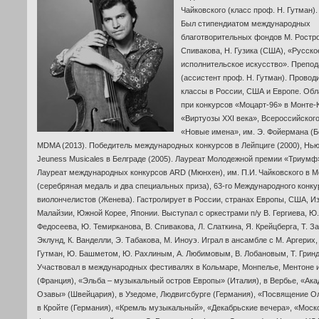
Чайковского (класс проф. Н. Гутман).
Был стипендиатом международных
благотворительных фондов М. Ростро
Спивакова, Н. Гузика (США), «Русско
исполнительское искусство». Препод
(ассистент проф. Н. Гутман). Провод
классы
в России, США и Европе. Об
при
конкурсов «
Моцарт-96
» в
Монте-
«Виртуозы XXI века», Всероссийског
«Новые имена», им. Э. Фойермана (Бе
MDMA (2013). Победитель международных конкурсов в Лейпциге (2000),
Нью
Jeuness Musicales в Белграде (2005). Лауреат Молодежной премии «Триумф»
Лауреат международных конкурсов ARD (Мюнхен), им. П.И. Чайковского в М
(серебряная медаль и два специальных приза),
63-го
Международного конку
виолончелистов (Женева). Гастролирует в России, странах Европы, США, И
Малайзии, Южной Корее, Японии. Выступал с оркестрами п/у В. Гергиева, Ю.
Федосеева, Ю. Темирканова, В. Спивакова, Л. Слаткина, Я. Крейцберга, Т. З
Эклунд, К. Ванделли, Э. Табакова, М. Иноуэ. Играл в ансамбле с М. Аргерих,
Гутман, Ю. Башметом, Ю. Рахлиным, А. Любимовым, В. Лобановым, Т. Гринд
Участвовал в международных фестивалях в Кольмаре, Монпелье, Ментоне 
(Франция), «Эльба – музыкальный остров Европы» (Италия), в Вербье, «Ак
Озавы» (Швейцария), в Узедоме, Людвигсбурге (Германия), «Посвящение Ол
в Кройте (Германия), «Кремль музыкальный», «Декабрьские вечера», «Моск