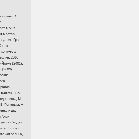
повича, В.
е
ает в МГК
ит
мастер-
ладатель
Гран-
Карло
,
о конкурса
рлин, 2010),
-Йорке
(2001),
 (2003).
оскве
рса
зраиле,
 Башмета, В.
андерлинга, М.
 В. Репиным, Н.
енко и др.
и Анси
адемия Сейдзи
егу Кагану»
овская осень»,