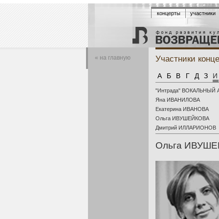
концерты
участники
Участники конц
« на главную
А
Б
В
Г
Д
З
И
"Интрада" ВОКАЛЬНЫЙ
Яна ИВАНИЛОВА
Екатерина ИВАНОВА
Ольга ИВУШЕЙКОВА
Дмитрий ИЛЛАРИОНОВ
Ольга ИВУШЕ