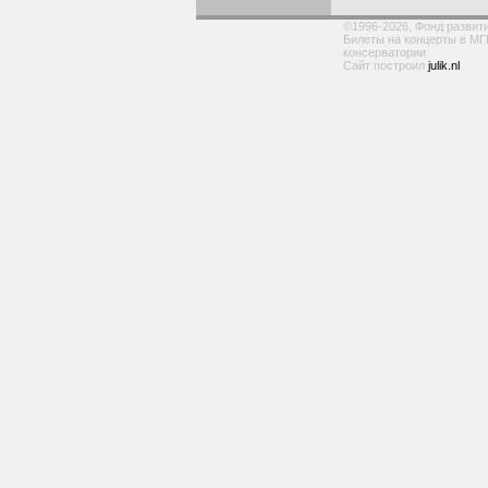
©1996-2026, Фонд развит
Билеты на концерты в МГ
консерватории
Сайт построил
julik.nl