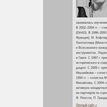
занималась изучение
В 20
02–200
4 гг. – с
(DAAD). В 19
96–200
0
Франция), М. Кофлера
Хюнтеллера (Мюнстер
и Всесоюзного конку
инструментах. Лауре
в Гааге. С 1997 г. 
исторического и совр
доцент. С 2005 г. п
Ивушейкова – солист
199
4 гг. – солистка
Михайлова. С 2004 го
активную концертную
ее партнеров по сцен
Ф. Ренггли, П. Грацци
Личный сайт »