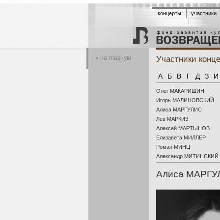
концерты
участники
Участники конц
« на главную
А
Б
В
Г
Д
З
И
Олег МАКАРИШИН
Игорь МАЛИНОВСКИЙ
Алиса МАРГУЛИС
Лев МАРКИЗ
Алексей МАРТЫНОВ
Елизавета МИЛЛЕР
Роман МИНЦ
Александр МИТИНСКИЙ
Алиса МАРГУЛ