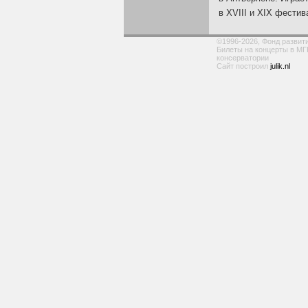
в XVIII и XIX фести
©1996-2026, Фонд развит
Билеты на концерты в МГ
консерватории
Сайт построил
julik.nl