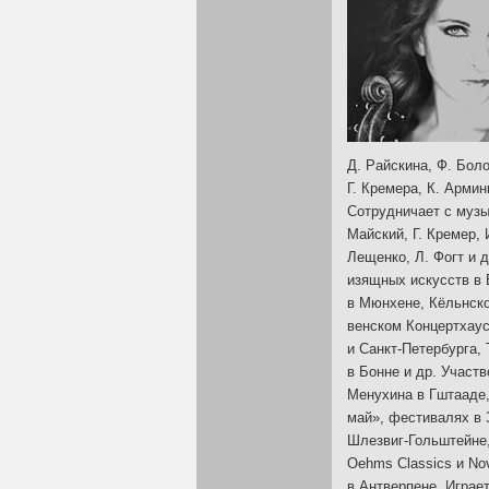
Д. Райскина, Ф. Бол
Г. Кремера, К. Армин
Сотрудничает с музы
Майский, Г. Кремер, 
Лещенко, Л. Фогт и 
изящных искусств в
в Мюнхене, Кёльнск
венском Концертхау
и
Санкт-Петербурга
,
в Бонне и др. Участ
Менухина в Гштааде,
май», фестивалях в 
Шлезвиг-Гольштейне
Oehms Classics и No
в Антверпене. Играе