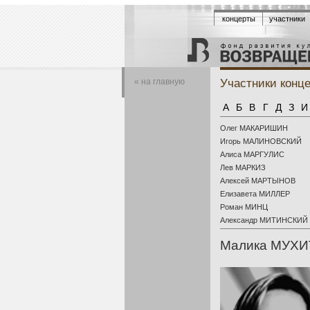
концерты
участники
Участники конц
« на главную
А
Б
В
Г
Д
З
И
Олег МАКАРИШИН
Игорь МАЛИНОВСКИЙ
Алиса МАРГУЛИС
Лев МАРКИЗ
Алексей МАРТЫНОВ
Елизавета МИЛЛЕР
Роман МИНЦ
Александр МИТИНСКИЙ
Малика МУХИ