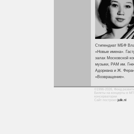
Стипендиат МБФ Вла
«Новые имена». Гаст
залах Московской к
музыки, РАМ им. Гн
Адориана и Ж. Феран
«Возвращение».
©1996-2026, Фонд развит
Билеты на концерты в МГ
консерватории
Сайт построил
julik.nl